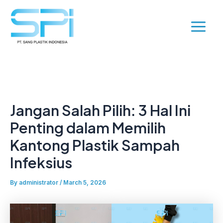
Skip
Post
Main
to
navigation
Menu
content
Jangan Salah Pilih: 3 Hal Ini
Penting dalam Memilih
Kantong Plastik Sampah
Infeksius
By
administrator
/
March 5, 2026