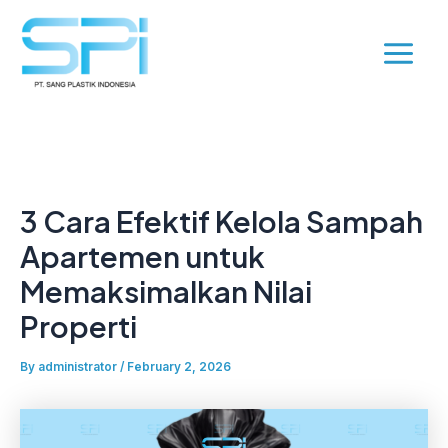
Skip
Post
Main
to
navigation
Menu
content
3 Cara Efektif Kelola Sampah
Apartemen untuk
Memaksimalkan Nilai
Properti
By
administrator
/
February 2, 2026